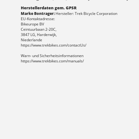
Herstellerdaten gem. GPSR
Marke Bontrager:
Hersteller: Trek Bicycle Corporation
EU-Kontaktadresse:
Bikeurope BV
Ceintuurbaan 2-20C,
3847 LG, Harderwijk,
Niederlande
https://www.trekbikes.com/contactUs/
Warn- und Sicherheitsinformationen
https://www.trekbikes.com/manuals/