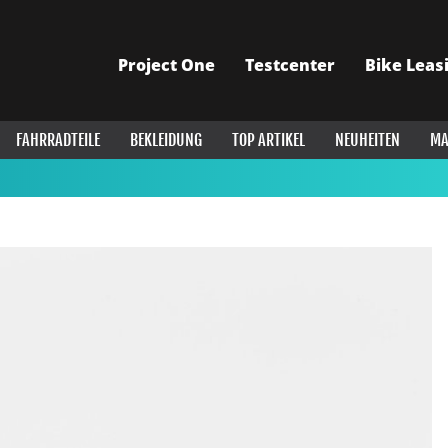
Project One
Testcenter
Bike Leas
FAHRRADTEILE
BEKLEIDUNG
TOP ARTIKEL
NEUHEITEN
MA