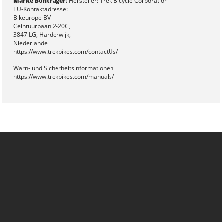
Marke Bontrager:
Hersteller: Trek Bicycle Corporation
EU-Kontaktadresse:
Bikeurope BV
Ceintuurbaan 2-20C,
3847 LG, Harderwijk,
Niederlande
https://www.trekbikes.com/contactUs/
Warn- und Sicherheitsinformationen
https://www.trekbikes.com/manuals/