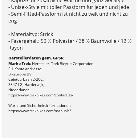
- Kapuze für zusätzliche Wärme und ganz viel Style
- Unisex-Style mit toller Passform für jeden und jede
- Semi-Fitted-Passform ist nicht zu weit und nicht zu
eng
- Materialtyp: Strick
- Fasergehalt: 50 % Polyester / 38 % Baumwolle / 12 %
Rayon
Herstellerdaten gem. GPSR
Marke Trek:
Hersteller: Trek Bicycle Corporation
EU-Kontaktadresse:
Bikeurope BV
Ceintuurbaan 2-20C,
3847 LG, Harderwijk,
Niederlande
https://www.trekbikes.com/contactUs/
Warn- und Sicherheitsinformationen
https://www.trekbikes.com/manuals/