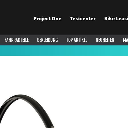
Project One
Testcenter
Bike Leas
FAHRRADTEILE
BEKLEIDUNG
TOP ARTIKEL
NEUHEITEN
MA