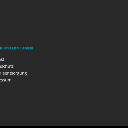
R UNTERNEHMEN
akt
nschutz
rieentsorgung
essum