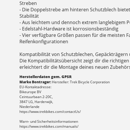
Streben
- Die Doppelstrebe am hinteren Schutzblech bietet
Stabilität
- Aus leichtem und dennoch extrem langlebigem 
- Edelstahl-Hardware ist korrosionsbeständig
- Vier verfügbare Größen passen für die meisten 
Reifenkonfigurationen
Kompatibilität von Schutzblechen, Gepäckträgern
Die Kompatibilitätsübersicht zeigt dir die richtigen
erleichtert dir die Montage deines neuen Zubehör
Herstellerdaten gem. GPSR
Marke Bontrager:
Hersteller: Trek Bicycle Corporation
EU-Kontaktadresse:
Bikeurope BV
Ceintuurbaan 2-20C,
3847 LG, Harderwijk,
Niederlande
https://www.trekbikes.com/contactUs/
Warn- und Sicherheitsinformationen
https://www.trekbikes.com/manuals/