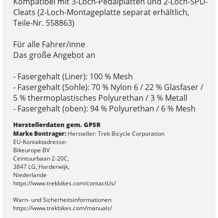
Kompatibel mit 3-Loch-Pedalplatten und 2-Loch-SPD-
Cleats (2-Loch-Montageplatte separat erhältlich,
Teile-Nr. 558863)
Für alle Fahrer/inne
Das große Angebot an
- Fasergehalt (Liner): 100 % Mesh
- Fasergehalt (Sohle): 70 % Nylon 6 / 22 % Glasfaser /
5 % thermoplastisches Polyurethan / 3 % Metall
- Fasergehalt (oben): 94 % Polyurethan / 6 % Mesh
Herstellerdaten gem. GPSR
Marke Bontrager:
Hersteller: Trek Bicycle Corporation
EU-Kontaktadresse:
Bikeurope BV
Ceintuurbaan 2-20C,
3847 LG, Harderwijk,
Niederlande
https://www.trekbikes.com/contactUs/
Warn- und Sicherheitsinformationen
https://www.trekbikes.com/manuals/