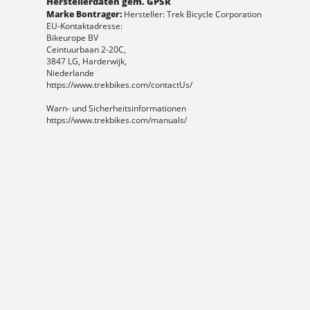
Herstellerdaten gem. GPSR
Marke Bontrager:
Hersteller: Trek Bicycle Corporation
EU-Kontaktadresse:
Bikeurope BV
Ceintuurbaan 2-20C,
3847 LG, Harderwijk,
Niederlande
https://www.trekbikes.com/contactUs/
Warn- und Sicherheitsinformationen
https://www.trekbikes.com/manuals/