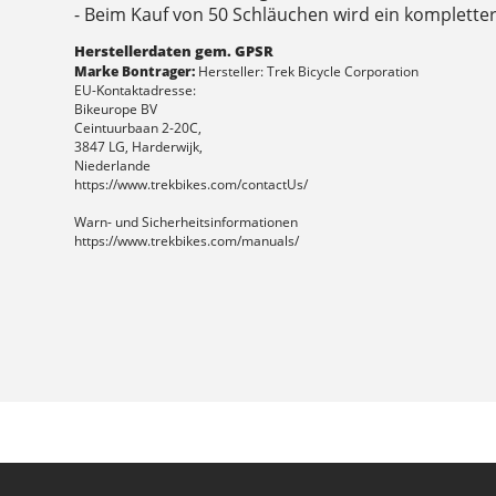
- Beim Kauf von 50 Schläuchen wird ein kompletter
Herstellerdaten gem. GPSR
Marke Bontrager:
Hersteller: Trek Bicycle Corporation
EU-Kontaktadresse:
Bikeurope BV
Ceintuurbaan 2-20C,
3847 LG, Harderwijk,
Niederlande
https://www.trekbikes.com/contactUs/
Warn- und Sicherheitsinformationen
https://www.trekbikes.com/manuals/