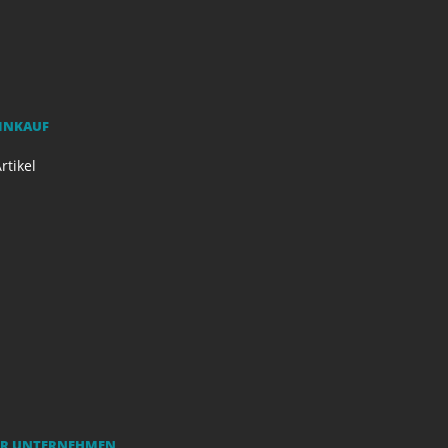
EINKAUF
rtikel
R UNTERNEHMEN