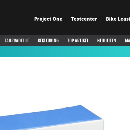
Project One
Testcenter
Bike Leas
FAHRRADTEILE
BEKLEIDUNG
TOP ARTIKEL
NEUHEITEN
MA