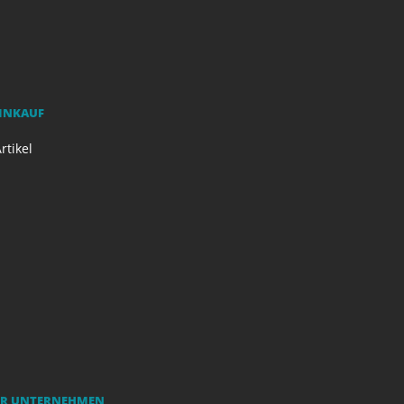
EINKAUF
rtikel
R UNTERNEHMEN