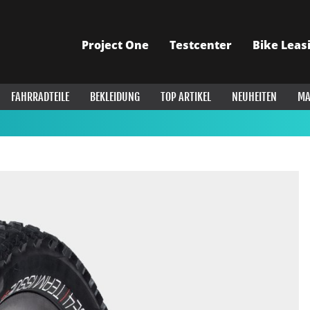
Project One
Testcenter
Bike Leas
FAHRRADTEILE
BEKLEIDUNG
TOP ARTIKEL
NEUHEITEN
MA