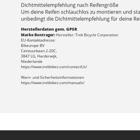
Dichtmittelempfehlung nach Reifengröße
Um deine Reifen schlauchlos zu montieren und sta
unbedingt die Dichtmittelempfehlung für deine Re
Herstellerdaten gem. GPSR
Marke Bontrager:
Hersteller: Trek Bicycle Corporation
EU-Kontaktadresse:
Bikeurope BV
Ceintuurbaan 2-20C,
3847 LG, Harderwijk,
Niederlande
https://www.trekbikes.com/contactUs/
Warn- und Sicherheitsinformationen
https://www.trekbikes.com/manuals/