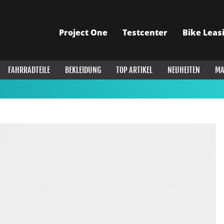
Project One
Testcenter
Bike Leas
FAHRRADTEILE
BEKLEIDUNG
TOP ARTIKEL
NEUHEITEN
MA