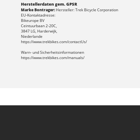
Herstellerdaten gem. GPSR
Marke Bontrager:
Hersteller: Trek Bicycle Corporation
EU-Kontaktadresse:
Bikeurope BV
Ceintuurbaan 2-20C,
3847 LG, Harderwijk,
Niederlande
https://www.trekbikes.com/contactUs/
Warn- und Sicherheitsinformationen
https://www.trekbikes.com/manuals/