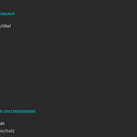
EINKAUF
rtikel
R UNTERNEHMEN
akt
nschutz