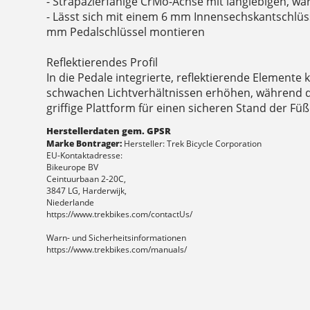
- Strapazierfähige CrMo-Achse mit langlebigen, w
- Lässt sich mit einem 6 mm Innensechskantschlüs
mm Pedalschlüssel montieren
Reflektierendes Profil
In die Pedale integrierte, reflektierende Elemente 
schwachen Lichtverhältnissen erhöhen, während di
griffige Plattform für einen sicheren Stand der Fü
Herstellerdaten gem. GPSR
Marke Bontrager:
Hersteller: Trek Bicycle Corporation
EU-Kontaktadresse:
Bikeurope BV
Ceintuurbaan 2-20C,
3847 LG, Harderwijk,
Niederlande
https://www.trekbikes.com/contactUs/
Warn- und Sicherheitsinformationen
https://www.trekbikes.com/manuals/