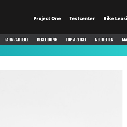
Project One
Testcenter
Bike Leas
FAHRRADTEILE
BEKLEIDUNG
TOP ARTIKEL
NEUHEITEN
MA