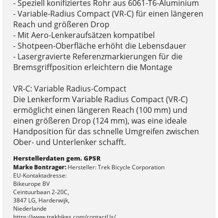
- Speziell konifiziertes Rohr aus 6061-T6-Aluminium
- Variable-Radius Compact (VR-C) für einen längeren
Reach und größeren Drop
- Mit Aero-Lenkeraufsätzen kompatibel
- Shotpeen-Oberfläche erhöht die Lebensdauer
- Lasergravierte Referenzmarkierungen für die
Bremsgriffposition erleichtern die Montage
VR-C: Variable Radius-Compact
Die Lenkerform Variable Radius Compact (VR-C)
ermöglicht einen längeren Reach (100 mm) und
einen größeren Drop (124 mm), was eine ideale
Handposition für das schnelle Umgreifen zwischen
Ober- und Unterlenker schafft.
Herstellerdaten gem. GPSR
Marke Bontrager:
Hersteller: Trek Bicycle Corporation
EU-Kontaktadresse:
Bikeurope BV
Ceintuurbaan 2-20C,
3847 LG, Harderwijk,
Niederlande
https://www.trekbikes.com/contactUs/