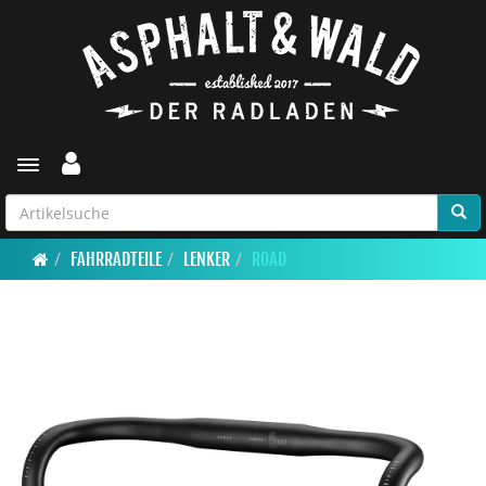
Toggle navigation
FAHRRADTEILE
LENKER
ROAD