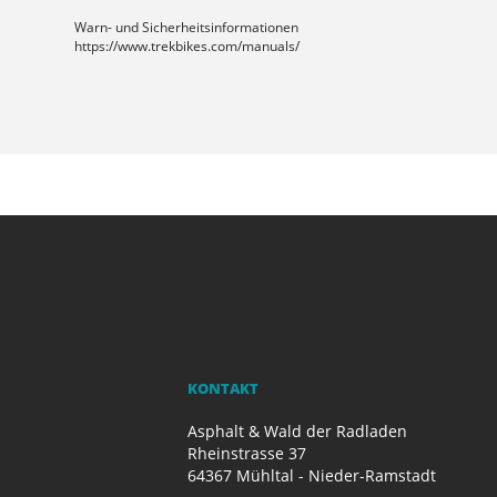
Warn- und Sicherheitsinformationen
https://www.trekbikes.com/manuals/
KONTAKT
Asphalt & Wald der Radladen
Rheinstrasse 37
64367 Mühltal - Nieder-Ramstadt