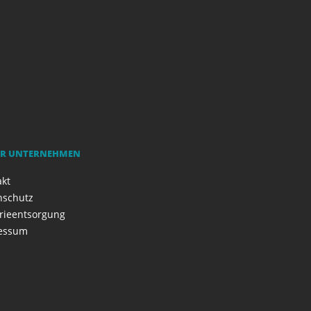
R UNTERNEHMEN
akt
nschutz
rieentsorgung
essum