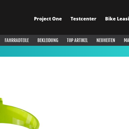
Project One
Testcenter
Bike Leas
FAHRRADTEILE
BEKLEIDUNG
TOP ARTIKEL
NEUHEITEN
MA