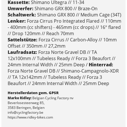
Kassette:
Shimano Ultegra // 11-34
Umwerfer:
Shimano GRX 800 // Braze-On
Schaltwerk:
Shimano GRX 800 // Medium Cage (34T)
Lenker:
Forza Cirrus Pro Integrated Flared // 110mm
- 400mm (cc shifters) - 465mm (cc drops) // 16° flared
// Drop 120mm // Reach 70mm
Sattelstütze:
Forza Cirrus // Carbon-Alloy // 10mm
Offset // 350mm // 27,2mm
Laufradsatz:
Forza Norte Gravel DB // TA
12x100mm // Tubeless Ready // Forza 3 Beaufort //
24mm Internal Width // 25mm Deep /
Hinterrad:
Forza Norte Gravel DB // Shimano-Campagnolo-XDR
// TA 12x142mm // Tubeless Ready // Forza 3
Beaufort // 24mm Internal Width // 25mm Deep
Herstellerdaten gem. GPSR
Marke Ridley:
Belgian Cycling Factory nv
Beverlosesteenweg 85,
3583 Beringen, Belgien
info@cyclingfactory.be
https://www.ridley-bikes.com