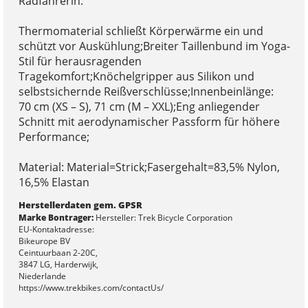
Radfahrerin.
Thermomaterial schließt Körperwärme ein und
schützt vor Auskühlung;Breiter Taillenbund im Yoga-
Stil für herausragenden
Tragekomfort;Knöchelgripper aus Silikon und
selbstsichernde Reißverschlüsse;Innenbeinlänge:
70 cm (XS – S), 71 cm (M – XXL);Eng anliegender
Schnitt mit aerodynamischer Passform für höhere
Performance;
Material: Material=Strick;Fasergehalt=83,5% Nylon,
16,5% Elastan
Herstellerdaten gem. GPSR
Marke Bontrager:
Hersteller: Trek Bicycle Corporation
EU-Kontaktadresse:
Bikeurope BV
Ceintuurbaan 2-20C,
3847 LG, Harderwijk,
Niederlande
https://www.trekbikes.com/contactUs/