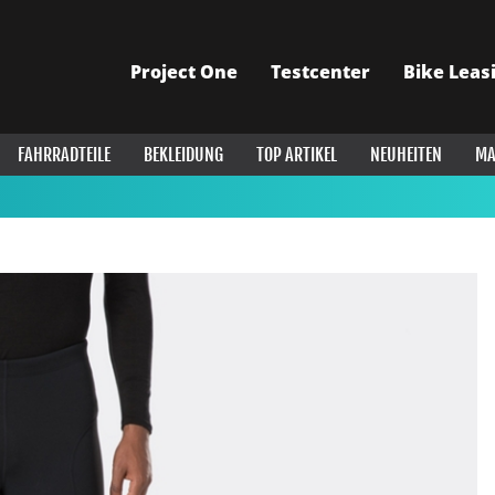
Project One
Testcenter
Bike Leas
FAHRRADTEILE
BEKLEIDUNG
TOP ARTIKEL
NEUHEITEN
MA