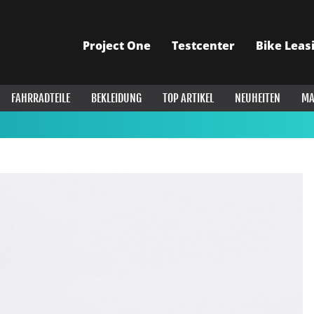
Project One
Testcenter
Bike Leas
FAHRRADTEILE
BEKLEIDUNG
TOP ARTIKEL
NEUHEITEN
MA