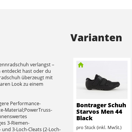
Varianten
 Rennradschuh verlangst –
h entdeckt hast oder du
hrradschuh überzeugt mit
aren Look zu einem
igere Performance-
Bontrager Schuh
e-Material;PowerTruss-
Starvos Men 44
ennenswertes
Black
iges 3-Riemen-
pro Stück (inkl. MwSt.)
 und 3-Loch-Cleats (2-Loch-