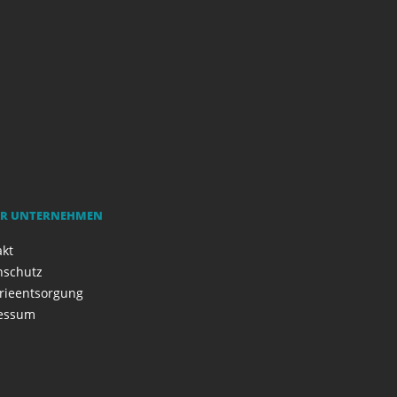
R UNTERNEHMEN
akt
nschutz
rieentsorgung
essum