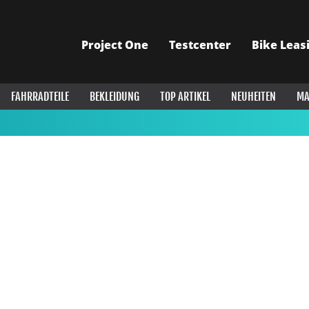
Project One
Testcenter
Bike Leas
FAHRRADTEILE
BEKLEIDUNG
TOP ARTIKEL
NEUHEITEN
MA