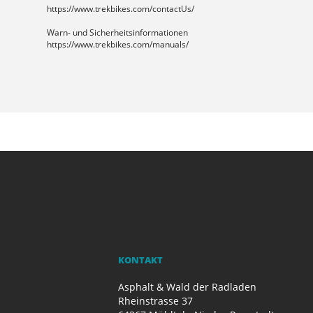
https://www.trekbikes.com/contactUs/
Warn- und Sicherheitsinformationen
https://www.trekbikes.com/manuals/
KONTAKT
Asphalt & Wald der Radladen
Rheinstrasse 37