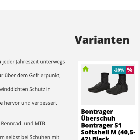
Varianten
 jeder Jahreszeit unterwegs
-28%
 für über dem Gefrierpunkt,
 winddichten Schutz in
le hervor und verbessert
Bontrager
Überschuh
t Rennrad- und MTB-
Bontrager S1
Softshell M (40,5-
rm selbst bei Schuhen mit
42) Black