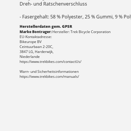
Dreh- und Ratschenverschluss
- Fasergehalt: 58 % Polyester, 25 % Gummi, 9 % Po
Herstellerdaten gem. GPSR
Marke Bontrager:
Hersteller: Trek Bicycle Corporation
EU-Kontaktadresse:
Bikeurope BV
Ceintuurbaan 2-20C,
3847 LG, Harderwijk,
Niederlande
https://www.trekbikes.com/contactUs/
Warn- und Sicherheitsinformationen
https://www.trekbikes.com/manuals/