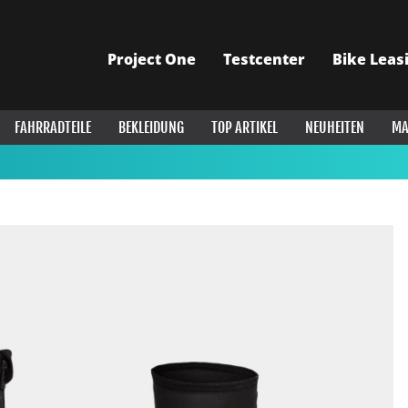
Project One
Testcenter
Bike Leas
FAHRRADTEILE
BEKLEIDUNG
TOP ARTIKEL
NEUHEITEN
MA