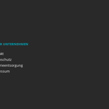
R UNTERNEHMEN
akt
nschutz
rieentsorgung
essum