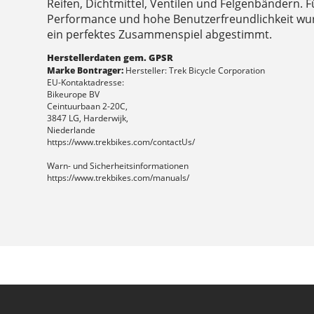
Reifen, Dichtmittel, Ventilen und Felgenbändern. F
Performance und hohe Benutzerfreundlichkeit wu
ein perfektes Zusammenspiel abgestimmt.
Herstellerdaten gem. GPSR
Marke Bontrager:
Hersteller: Trek Bicycle Corporation
EU-Kontaktadresse:
Bikeurope BV
Ceintuurbaan 2-20C,
3847 LG, Harderwijk,
Niederlande
https://www.trekbikes.com/contactUs/
Warn- und Sicherheitsinformationen
https://www.trekbikes.com/manuals/