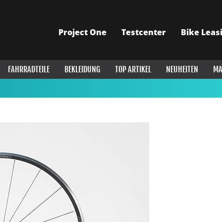
Project One
Testcenter
Bike Leas
FAHRRADTEILE
BEKLEIDUNG
TOP ARTIKEL
NEUHEITEN
MA