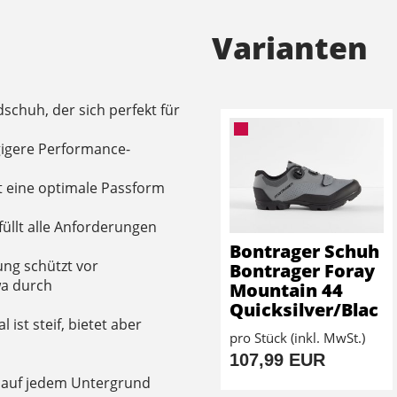
Varianten
dschuh, der sich perfekt für
gigere Performance-
t eine optimale Passform
füllt alle Anforderungen
Bontrager Schuh
ung schützt vor
Bontrager Foray
a durch
Mountain 44
Quicksilver/Blac
ist steif, bietet aber
pro Stück (inkl. MwSt.)
107,99 EUR
t auf jedem Untergrund