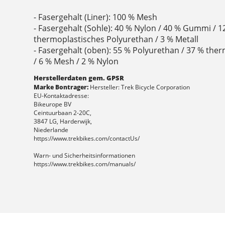
- Fasergehalt (Liner): 100 % Mesh
- Fasergehalt (Sohle): 40 % Nylon / 40 % Gummi / 1
thermoplastisches Polyurethan / 3 % Metall
- Fasergehalt (oben): 55 % Polyurethan / 37 % the
/ 6 % Mesh / 2 % Nylon
Herstellerdaten gem. GPSR
Marke Bontrager:
Hersteller: Trek Bicycle Corporation
EU-Kontaktadresse:
Bikeurope BV
Ceintuurbaan 2-20C,
3847 LG, Harderwijk,
Niederlande
https://www.trekbikes.com/contactUs/
Warn- und Sicherheitsinformationen
https://www.trekbikes.com/manuals/