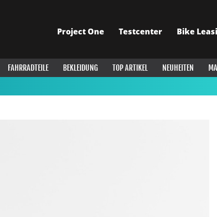
Project One
Testcenter
Bike Leas
FAHRRADTEILE
BEKLEIDUNG
TOP ARTIKEL
NEUHEITEN
MA