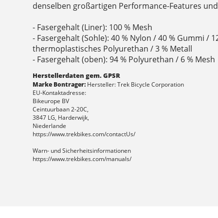
denselben großartigen Performance-Features und 
- Fasergehalt (Liner): 100 % Mesh
- Fasergehalt (Sohle): 40 % Nylon / 40 % Gummi / 1
thermoplastisches Polyurethan / 3 % Metall
- Fasergehalt (oben): 94 % Polyurethan / 6 % Mesh
Herstellerdaten gem. GPSR
Marke Bontrager:
Hersteller: Trek Bicycle Corporation
EU-Kontaktadresse:
Bikeurope BV
Ceintuurbaan 2-20C,
3847 LG, Harderwijk,
Niederlande
https://www.trekbikes.com/contactUs/
Warn- und Sicherheitsinformationen
https://www.trekbikes.com/manuals/