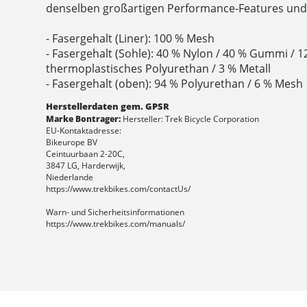
denselben großartigen Performance-Features und 
- Fasergehalt (Liner): 100 % Mesh
- Fasergehalt (Sohle): 40 % Nylon / 40 % Gummi / 1
thermoplastisches Polyurethan / 3 % Metall
- Fasergehalt (oben): 94 % Polyurethan / 6 % Mesh
Herstellerdaten gem. GPSR
Marke Bontrager:
Hersteller: Trek Bicycle Corporation
EU-Kontaktadresse:
Bikeurope BV
Ceintuurbaan 2-20C,
3847 LG, Harderwijk,
Niederlande
https://www.trekbikes.com/contactUs/
Warn- und Sicherheitsinformationen
https://www.trekbikes.com/manuals/