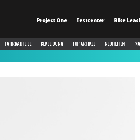
Project One
Testcenter
Bike Leas
FAHRRADTEILE
BEKLEIDUNG
TOP ARTIKEL
NEUHEITEN
MA