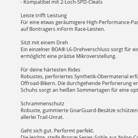
- Kompatibel mit 2-Loch-SPD-Cleats
Leiste trifft Leistung
Für eine etwas geräumigere High-Performance-Pa
auf Bontragers inForm Race-Leisten.
Sitzt mit einem Dreh
Ein einzelner BOA® L6-Drehverschluss sorgt für e
ermöglicht eine präzise Mikroverstellung.
Für deine härtesten Rides
Robustes, perforiertes Synthetik-Obermaterial erf
Offroad-Bikern. Die durchgehende Perforierung e
Schuhs sorgt an heißen Sommertagen für eine opti
Schrammenschutz
Robuste, gummierte GnarGuard-Besätze schützen
allerlei Trail-Unrat.
Geht sich gut. Performt perfekt.
Die leichte, steife Bronze Series-Sohle aus Nylon-