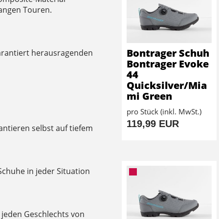
langen Touren.
Bontrager Schuh
arantiert herausragenden
Bontrager Evoke
44
Quicksilver/Mia
mi Green
pro Stück (inkl. MwSt.)
119,99 EUR
ntieren selbst auf tiefem
Schuhe in jeder Situation
 jeden Geschlechts von