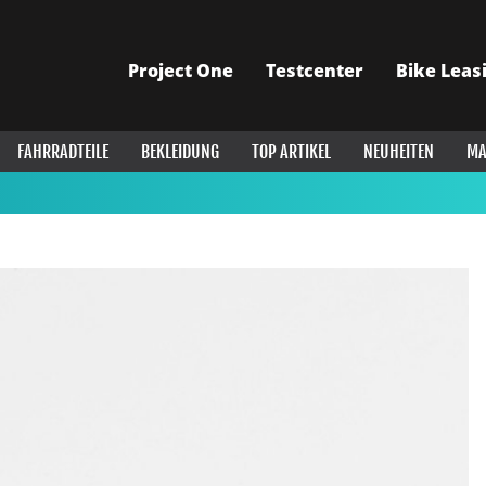
Project One
Testcenter
Bike Leas
FAHRRADTEILE
BEKLEIDUNG
TOP ARTIKEL
NEUHEITEN
MA