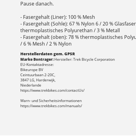
Pause danach.
- Fasergehalt (Liner): 100 % Mesh
- Fasergehalt (Sohle): 67 % Nylon 6 / 20 % Glasfase
thermoplastisches Polyurethan / 3 % Metall
- Fasergehalt (oben): 78 % thermoplastisches Poly
/ 6 % Mesh / 2 % Nylon
Herstellerdaten gem. GPSR
Marke Bontrager:
Hersteller: Trek Bicycle Corporation
EU-Kontaktadresse:
Bikeurope BV
Ceintuurbaan 2-20C,
3847 LG, Harderwijk,
Niederlande
https://www.trekbikes.com/contactUs/
Warn- und Sicherheitsinformationen
https://www.trekbikes.com/manuals/