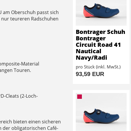
U am Oberschuh passt sich
st nur teureren Radschuhen
Bontrager Schuh
Bontrager
Circuit Road 41
Nautical
Navy/Radi
Composite-Material
pro Stück (inkl. MwSt.)
langen Touren.
93,59 EUR
D-Cleats (2-Loch-
)
ereich bieten einen sicheren
n der obligatorischen Café-