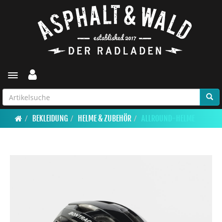
Toggle navigation
BEKLEIDUNG
HELME & ZUBEHÖR
ALLROUND-HELME