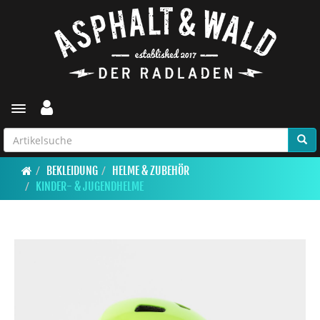
Toggle navigation
BEKLEIDUNG
HELME & ZUBEHÖR
KINDER- & JUGENDHELME