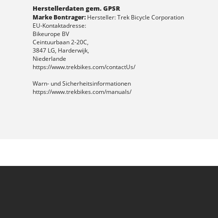
Herstellerdaten gem. GPSR
Marke Bontrager:
Hersteller: Trek Bicycle Corporation
EU-Kontaktadresse:
Bikeurope BV
Ceintuurbaan 2-20C,
3847 LG, Harderwijk,
Niederlande
https://www.trekbikes.com/contactUs/
Warn- und Sicherheitsinformationen
https://www.trekbikes.com/manuals/