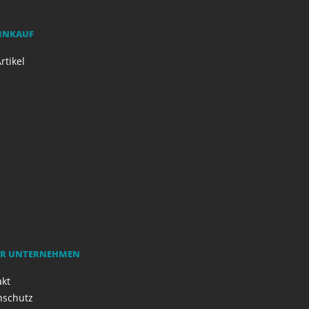
EINKAUF
rtikel
R UNTERNEHMEN
akt
nschutz