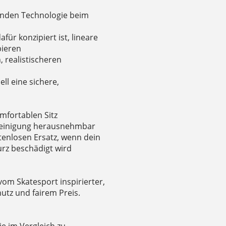
renden Technologie beim
für konzipiert ist, lineare
bieren
, realistischeren
ll eine sichere,
omfortablen Sitz
 Reinigung herausnehmbar
tenlosen Ersatz, wenn dein
rz beschädigt wird
 vom Skatesport inspirierter,
utz und fairem Preis.
ie im Vergleich zu