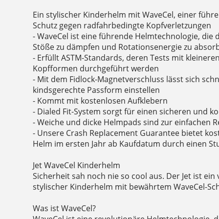
Ein stylischer Kinderhelm mit WaveCel, einer füh
Schutz gegen radfahrbedingte Kopfverletzungen
- WaveCel ist eine führende Helmtechnologie, die da
Stöße zu dämpfen und Rotationsenergie zu absor
- Erfüllt ASTM-Standards, deren Tests mit kleineren
Kopfformen durchgeführt werden
- Mit dem Fidlock-Magnetverschluss lässt sich schne
kindsgerechte Passform einstellen
- Kommt mit kostenlosen Aufklebern
- Dialed Fit-System sorgt für einen sicheren und k
- Weiche und dicke Helmpads sind zur einfachen
- Unsere Crash Replacement Guarantee bietet kos
Helm im ersten Jahr ab Kaufdatum durch einen Stu
Jet WaveCel Kinderhelm
Sicherheit sah noch nie so cool aus. Der Jet ist ein
stylischer Kinderhelm mit bewährtem WaveCel-Sch
Was ist WaveCel?
WaveCel ist eine revolutionäre Helmtechnologie, d