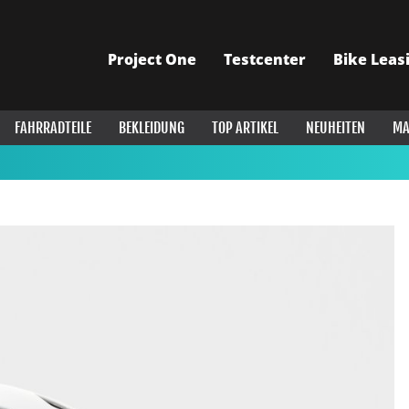
Project One
Testcenter
Bike Leas
FAHRRADTEILE
BEKLEIDUNG
TOP ARTIKEL
NEUHEITEN
MA