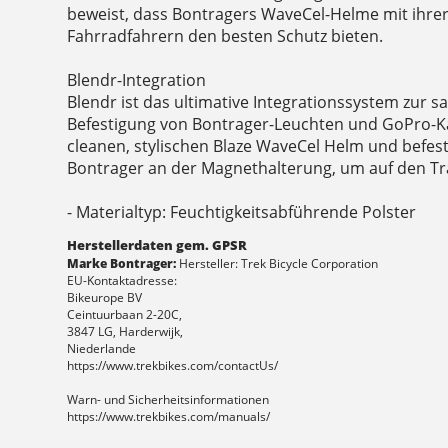
beweist, dass Bontragers WaveCel-Helme mit ihre
Fahrradfahrern den besten Schutz bieten.
Blendr-Integration
Blendr ist das ultimative Integrationssystem zur 
Befestigung von Bontrager-Leuchten und GoPro-K
cleanen, stylischen Blaze WaveCel Helm und befes
Bontrager an der Magnethalterung, um auf den Tra
- Materialtyp: Feuchtigkeitsabführende Polster
Herstellerdaten gem. GPSR
Marke Bontrager:
Hersteller: Trek Bicycle Corporation
EU-Kontaktadresse:
Bikeurope BV
Ceintuurbaan 2-20C,
3847 LG, Harderwijk,
Niederlande
https://www.trekbikes.com/contactUs/
Warn- und Sicherheitsinformationen
https://www.trekbikes.com/manuals/