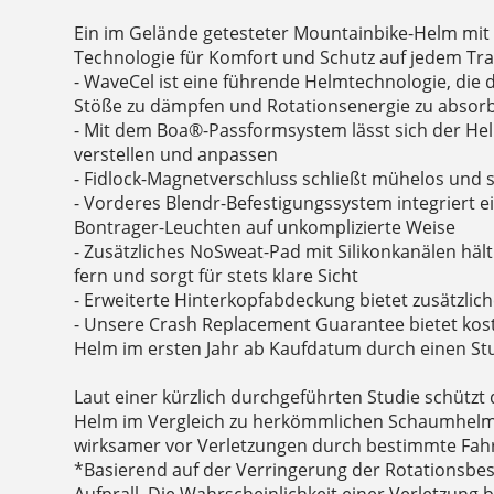
Ein im Gelände getesteter Mountainbike-Helm mit f
Technologie für Komfort und Schutz auf jedem Trai
- WaveCel ist eine führende Helmtechnologie, die da
Stöße zu dämpfen und Rotationsenergie zu absor
- Mit dem Boa®-Passformsystem lässt sich der He
verstellen und anpassen
- Fidlock-Magnetverschluss schließt mühelos und so
- Vorderes Blendr-Befestigungssystem integriert
Bontrager-Leuchten auf unkomplizierte Weise
- Zusätzliches NoSweat-Pad mit Silikonkanälen hä
fern und sorgt für stets klare Sicht
- Erweiterte Hinterkopfabdeckung bietet zusätzlic
- Unsere Crash Replacement Guarantee bietet kos
Helm im ersten Jahr ab Kaufdatum durch einen Stu
Laut einer kürzlich durchgeführten Studie schützt
Helm im Vergleich zu herkömmlichen Schaumhelme
wirksamer vor Verletzungen durch bestimmte Fahr
*Basierend auf der Verringerung der Rotationsbe
Aufprall. Die Wahrscheinlichkeit einer Verletzung b