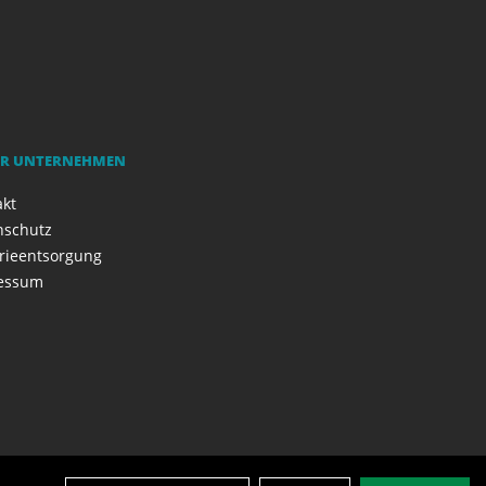
R UNTERNEHMEN
akt
nschutz
rieentsorgung
essum