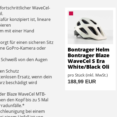
ortschrittlicher WaveCel-
l.
für konzipiert ist, lineare
bieren
lm mit einer Hand
rgt für einen sicheren Sitz
 eine GoPro-Kamera oder
Bontrager Helm
Bontrager Blaze
lt Schweiß von den Augen
WaveCel S Era
White/Black Oli
hen Schutz
pro Stück (inkl. MwSt.)
tenlosen Ersatz, wenn dein
188,99 EUR
rz beschädigt wird
 der Blaze WaveCel MTB-
n den Kopf bis zu 5 Mal
radunfälle.*
schleunigung bei einem
ei einem Unfall ist von