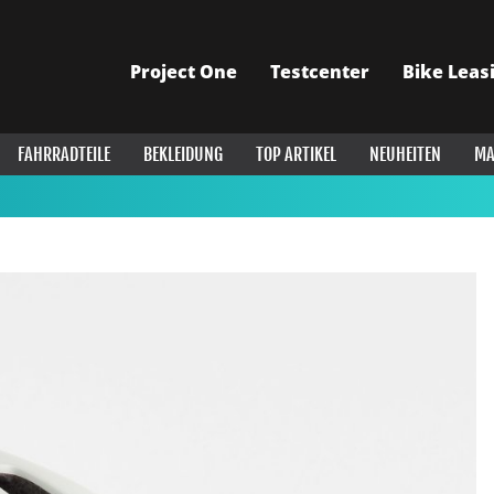
Project One
Testcenter
Bike Leas
FAHRRADTEILE
BEKLEIDUNG
TOP ARTIKEL
NEUHEITEN
MA