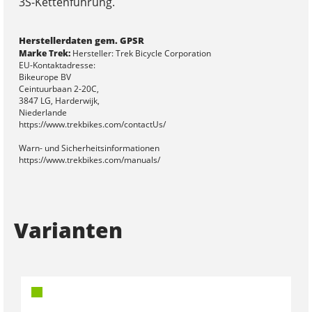
3S-Kettenführung.
Herstellerdaten gem. GPSR
Marke Trek:
Hersteller: Trek Bicycle Corporation
EU-Kontaktadresse:
Bikeurope BV
Ceintuurbaan 2-20C,
3847 LG, Harderwijk,
Niederlande
https://www.trekbikes.com/contactUs/
Warn- und Sicherheitsinformationen
https://www.trekbikes.com/manuals/
Varianten