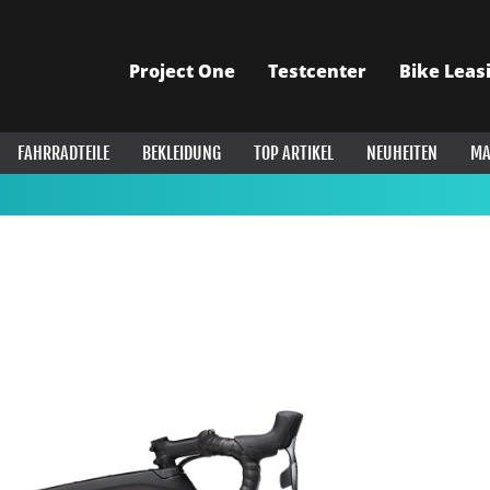
Project One
Testcenter
Bike Leas
FAHRRADTEILE
BEKLEIDUNG
TOP ARTIKEL
NEUHEITEN
MA