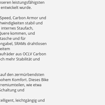
nseren leistungsfähigsten
 entwickelt wurde.
oSpeed, Carbon Armor und
hwindigkeiten stabil und
n internes Staufach,
e Quere kommen, und
tasche und für
ngabel, SRAMs drahtlosen
reitem
Laufräder aus OCLV Carbon
och mehr Stabilität und
 auf den zermürbendsten
hohem Komfort. Dieses Bike
Premiumteilen, wie etwa
 Schaltung und
elligent, leichtgängig und