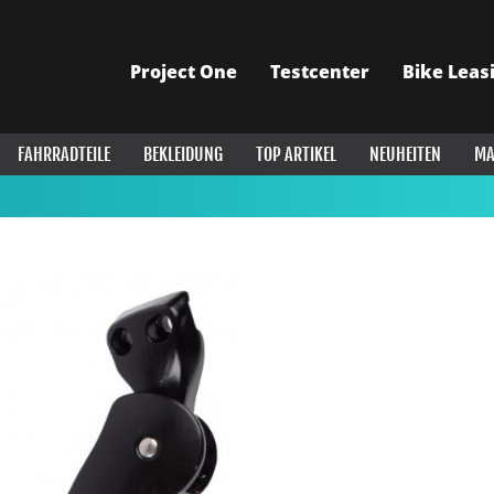
Project One
Testcenter
Bike Leas
FAHRRADTEILE
BEKLEIDUNG
TOP ARTIKEL
NEUHEITEN
MA