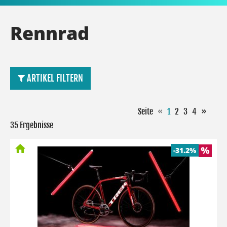
Rennrad
ARTIKEL FILTERN
Seite
«
1
2
3
4
»
35 Ergebnisse
-31.2%