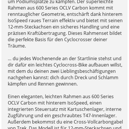
um Podiumsplätze zu kämpfen. Der superleichte
Rahmen aus 600 Series OCLV Carbon kommt mit
renntauglicher Geometrie, entschärft dank hinterem
IsoSpeed raues Terrain effektiv und bietet mit seinen
12-mm-Steckachsen ein sicheres Handling und eine
präzisen Kraftübertragung. Dieses Rahmenset bildet
die perfekte Basis für den Cyclocrosser deiner
Träume.
… du jedes Wochenende an der Startlinie stehst und
dir dafür ein leichtes Cyclocross-Bike aufbauen willst,
mit dem du deinen zwei Lieblingsbeschäftigungen
nachgehen kannst: dich durch Dreck und Schlamm
kämpfen und Rennen gewinnen.
Einen eleganten, leichten Rahmen aus 600 Series
OCLV Carbon mit hinterem IsoSpeed, einen
integrierten Steuersatz mit Kartuschenlager, interne
Zugführung und ein geschraubtes T47-Innenlager.
Außerdem bekommst du eine Cross-Vollcarbongabel
von Trek. Das Modell ist für 12-mm-Steckachsen und