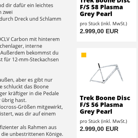
Trek Boone Disc
 dir dafür ein leichtes
F/S 58 Plasma
n zwei
Grey Pearl
h durch Dreck und Schlamm
pro Stück (inkl. MwSt.)
2.999,00 EUR
 OCLV Carbon mit hinterem
schenlager, interne
r. Außerdem bekommst du
ist für 12-mm-Steckachsen
außen, aber es gibt nur
ke schluckt das Boone
r kräftiger in die Pedale
Trek Boone Disc
 übrig hast.
F/S 56 Plasma
locross-Größen mitgewirkt,
Grey Pearl
istert, was dir auf einem
pro Stück (inkl. MwSt.)
fizienter als Rahmen aus
2.999,00 EUR
 die unbestrittenen Könige.