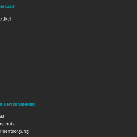
EINKAUF
rtikel
R UNTERNEHMEN
akt
nschutz
rieentsorgung