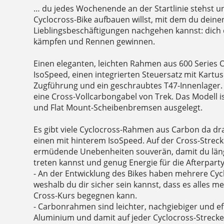
… du jedes Wochenende an der Startlinie stehst und
Cyclocross-Bike aufbauen willst, mit dem du deine
Lieblingsbeschäftigungen nachgehen kannst: dic
kämpfen und Rennen gewinnen.
Einen eleganten, leichten Rahmen aus 600 Series
IsoSpeed, einen integrierten Steuersatz mit Kartu
Zugführung und ein geschraubtes T47-Innenlage
eine Cross-Vollcarbongabel von Trek. Das Modell 
und Flat Mount-Scheibenbremsen ausgelegt.
Es gibt viele Cyclocross-Rahmen aus Carbon da dr
einen mit hinterem IsoSpeed. Auf der Cross-Strec
ermüdende Unebenheiten souverän, damit du länge
treten kannst und genug Energie für die Afterparty
- An der Entwicklung des Bikes haben mehrere Cyc
weshalb du dir sicher sein kannst, dass es alles me
Cross-Kurs begegnen kann.
- Carbonrahmen sind leichter, nachgiebiger und ef
Aluminium und damit auf jeder Cyclocross-Strecke