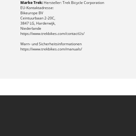
Marke Trek:
Hersteller: Trek Bicycle Corporation
EU-Kontaktadresse:
Bikeurope BV
Ceintuurbaan 2-20C,
3847 LG, Harderwijk,
Niederlande
https://www.trekbikes.com/contactUs/
Warn- und Sicherheitsinformationen
https://www.trekbikes.com/manuals/