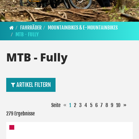
FAHRRÄDER
MOUNTAINBIKES & E-MOUNTAINBIKES
MTB - FULLY
MTB - Fully
ARTIKEL FILTERN
Seite
«
1
2
3
4
5
6
7
8
9
10
»
279 Ergebnisse