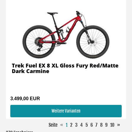
Trek Fuel EX 8 XL Gloss Fury Red/Matte
Dark Carmine
3.499,00 EUR
Weitere Varianten
Seite
«
1
2
3
4
5
6
7
8
9
10
»